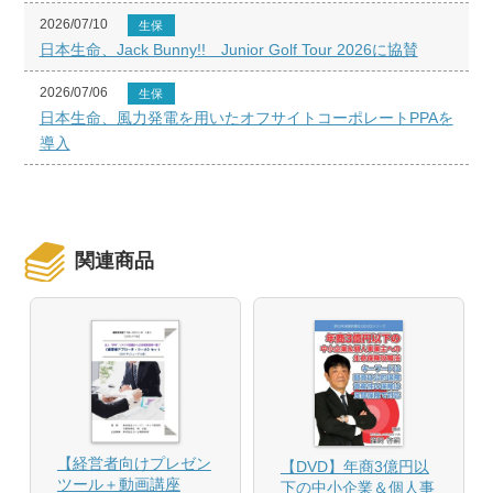
2026/07/10
生保
日本生命、Jack Bunny!! Junior Golf Tour 2026に協賛
2026/07/06
生保
日本生命、風力発電を用いたオフサイトコーポレートPPAを
導入
関連商品
【経営者向けプレゼン
【DVD】年商3億円以
ツール＋動画講座
下の中小企業＆個人事