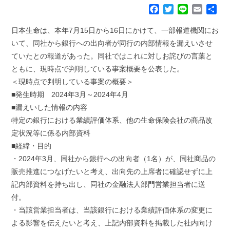
F
T
L
E
共
a
w
i
m
有
c
i
n
a
日本生命は、本年7月15日から16日にかけて、一部報道機関にお
e
t
e
i
いて、同社から銀行への出向者が同行の内部情報を漏えいさせ
b
t
l
ていたとの報道があった。同社ではこれに対しお詫びの言葉と
o
e
ともに、現時点で判明している事案概要を公表した。
o
r
k
＜現時点で判明している事案の概要＞
■発生時期 2024年3月～2024年4月
■漏えいした情報の内容
特定の銀行における業績評価体系、他の生命保険会社の商品改
定状況等に係る内部資料
■経緯・目的
・2024年3月、同社から銀行への出向者（1名）が、同社商品の
販売推進につなげたいと考え、出向先の上席者に確認せずに上
記内部資料を持ち出し、同社の金融法人部門営業担当者に送
付。
・当該営業担当者は、当該銀行における業績評価体系の変更に
よる影響を伝えたいと考え、上記内部資料を掲載した社内向け