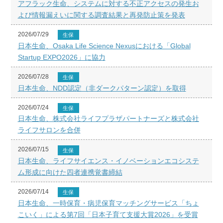
アフラック生命、システムに対する不正アクセスの発生お
よび情報漏えいに関する調査結果と再発防止策を発表
2026/07/29
生保
日本生命、Osaka Life Science Nexusにおける「Global
Startup EXPO2026」に協力
2026/07/28
生保
日本生命、NDD認定（非ダークパターン認定）を取得
2026/07/24
生保
日本生命、株式会社ライフプラザパートナーズと株式会社
ライフサロンを合併
2026/07/15
生保
日本生命、ライフサイエンス・イノベーションエコシステ
ム形成に向けた四者連携覚書締結
2026/07/14
生保
日本生命、一時保育・病児保育マッチングサービス「ちょ
こいく」による第7回「日本子育て支援大賞2026」を受賞