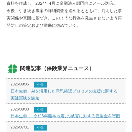
資料を作成し、2024年4月に金融法人部門内にメール送信。
今後、引き続き事案の詳細調査を進めるとともに、判明した事
実関係や真因に基づき、このような行為を発生させないよう再
発防止の策定および徹底に努めていく。
関連記事（保険業界ニュース）
2026/08/05
生保
日本生命、AIを活用した意思確認プロセスの支援に関する
実証実験を開始
2026/08/03
生保
日本生命、｢令和8年熊本地震｣の被害に対する義援金を寄贈
2026/07/31
生保