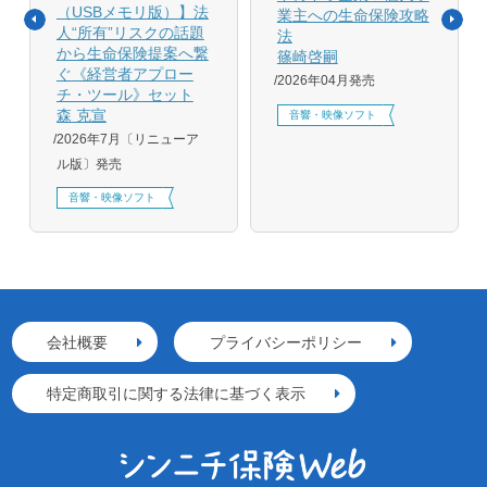
（USBメモリ版）】法
業主への生命保険攻略
人“所有”リスクの話題
法
から生命保険提案へ繋
篠崎啓嗣
ぐ《経営者アプロー
2026年04月発売
チ・ツール》セット
森 克宣
音響・映像ソフト
2026年7月〔リニューア
ル版〕発売
音響・映像ソフト
会社概要
プライバシーポリシー
特定商取引に関する法律に基づく表示