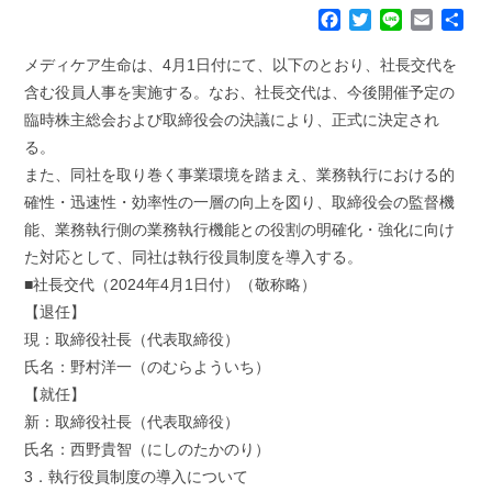
F
T
L
E
共
a
w
i
m
有
c
i
n
a
メディケア生命は、4月1日付にて、以下のとおり、社長交代を
e
t
e
i
含む役員人事を実施する。なお、社長交代は、今後開催予定の
b
t
l
臨時株主総会および取締役会の決議により、正式に決定され
o
e
る。
o
r
k
また、同社を取り巻く事業環境を踏まえ、業務執行における的
確性・迅速性・効率性の一層の向上を図り、取締役会の監督機
能、業務執行側の業務執行機能との役割の明確化・強化に向け
た対応として、同社は執行役員制度を導入する。
■社長交代（2024年4月1日付）（敬称略）
【退任】
現：取締役社長（代表取締役）
氏名：野村洋一（のむらよういち）
【就任】
新：取締役社長（代表取締役）
氏名：西野貴智（にしのたかのり）
3．執行役員制度の導入について