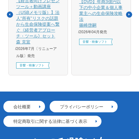
【経営者向けプレゼン
【DVD】年商3億円以
ツール＋動画講座
下の中小企業＆個人事
（USBメモリ版）】法
業主への生命保険攻略
人“所有”リスクの話題
法
から生命保険提案へ繋
篠崎啓嗣
ぐ《経営者アプロー
2026年04月発売
チ・ツール》セット
森 克宣
音響・映像ソフト
2026年7月〔リニューア
ル版〕発売
音響・映像ソフト
会社概要
プライバシーポリシー
特定商取引に関する法律に基づく表示