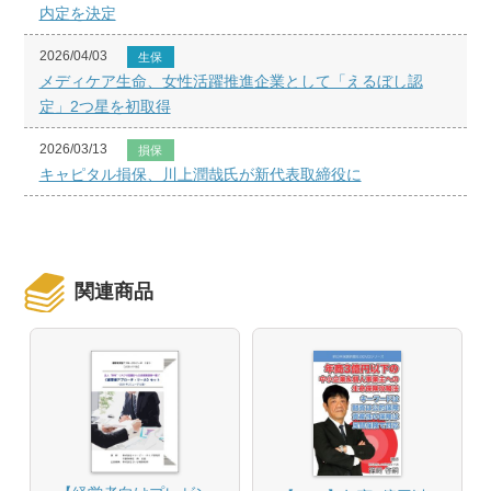
内定を決定
2026/04/03
生保
メディケア生命、女性活躍推進企業として「えるぼし認
定」2つ星を初取得
2026/03/13
損保
キャピタル損保、川上潤哉氏が新代表取締役に
関連商品