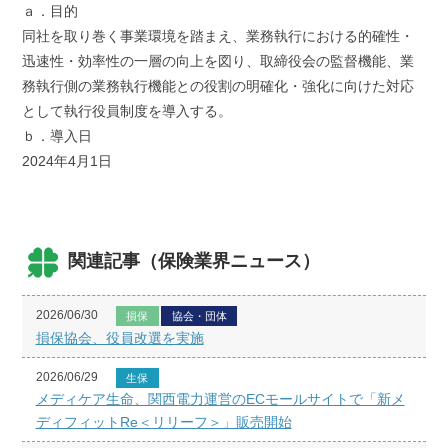
ａ．目的
同社を取り巻く事業環境を踏まえ、業務執行における的確性・
迅速性・効率性の一層の向上を図り、取締役会の監督機能、業
務執行側の業務執行機能との役割の明確化・強化に向けた対応
として執行役員制度を導入する。
ｂ．導入日
2024年4月1日
関連記事（保険業界ニュース）
2026/06/30
損保
協会・団体
損保協会、役員改選を実施
2026/06/29
生保
メディケア生命、関西電力運営のECモールサイトで「新メ
ディフィットRe＜リリーフ＞」販売開始