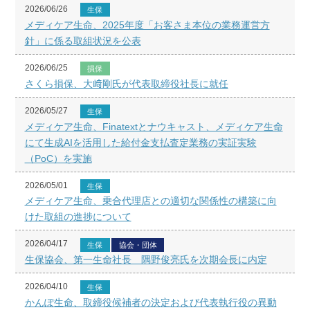
2026/06/26
生保
メディケア生命、2025年度「お客さま本位の業務運営方
針」に係る取組状況を公表
2026/06/25
損保
さくら損保、大﨑剛氏が代表取締役社長に就任
2026/05/27
生保
メディケア生命、Finatextとナウキャスト、メディケア生命
にて生成AIを活用した給付金支払査定業務の実証実験
（PoC）を実施
2026/05/01
生保
メディケア生命、乗合代理店との適切な関係性の構築に向
けた取組の進捗について
2026/04/17
生保
協会・団体
生保協会、第一生命社長 隅野俊亮氏を次期会長に内定
2026/04/10
生保
かんぽ生命、取締役候補者の決定および代表執行役の異動