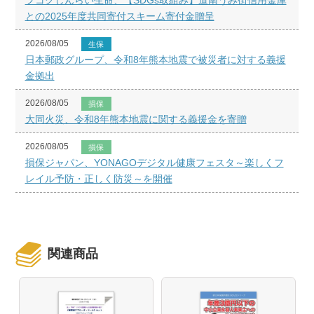
フコクしんらい生命、【SDGs取組み】道南うみ街信用金庫
との2025年度共同寄付スキーム寄付金贈呈
2026/08/05
生保
日本郵政グループ、令和8年熊本地震で被災者に対する義援
金拠出
2026/08/05
損保
大同火災、令和8年熊本地震に関する義援金を寄贈
2026/08/05
損保
損保ジャパン、YONAGOデジタル健康フェスタ～楽しくフ
レイル予防・正しく防災～を開催
関連商品