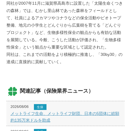
同社が2007年11月に滋賀県高島市に設置した「太陽生命くつき
の森林」では、むかし里山林であった森林をフィールドとし
て、社員によるアカマツやコナラなどの保全活動やビオトープ
整備、地元の小学生とどんぐりから広葉樹を育てる「どんぐり
プロジェクト」など、生物多様性保全の観点からも有効な活動
を展開している。今般、こうした活動が評価され、「生物多様
性保全」という観点から重要な区域として認定された。
同社は、これまでの活動をより積極的に推進し、「30by30」の
達成に直接的に貢献していく。
関連記事（保険業界ニュース）
2026/08/06
生保
メットライフ生命、メットライフ財団、日本の5団体に総額
約135万米ドルを助成