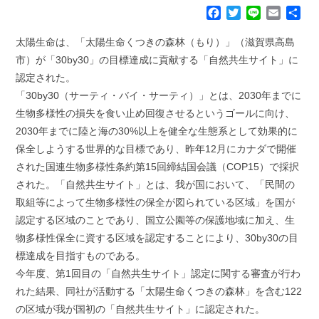
F
T
L
E
共
a
w
i
m
有
c
i
n
a
太陽生命は、「太陽生命くつきの森林（もり）」（滋賀県高島
e
t
e
i
市）が「30by30」の目標達成に貢献する「自然共生サイト」に
b
t
l
認定された。
o
e
「30by30（サーティ・バイ・サーティ）」とは、2030年までに
o
r
k
生物多様性の損失を食い止め回復させるというゴールに向け、
2030年までに陸と海の30%以上を健全な生態系として効果的に
保全しようする世界的な目標であり、昨年12月にカナダで開催
された国連生物多様性条約第15回締結国会議（COP15）で採択
された。「自然共生サイト」とは、我が国において、「民間の
取組等によって生物多様性の保全が図られている区域」を国が
認定する区域のことであり、国立公園等の保護地域に加え、生
物多様性保全に資する区域を認定することにより、30by30の目
標達成を目指すものである。
今年度、第1回目の「自然共生サイト」認定に関する審査が行わ
れた結果、同社が活動する「太陽生命くつきの森林」を含む122
の区域が我が国初の「自然共生サイト」に認定された。