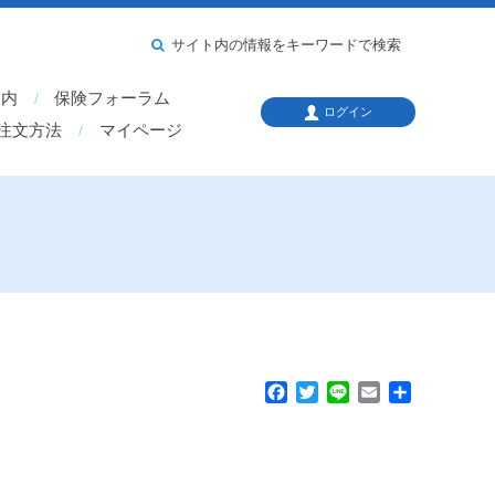
サイト内の情報をキーワードで検索
案内
保険フォーラム
ログイン
注文方法
マイページ
F
T
L
E
共
a
w
i
m
有
c
i
n
a
e
t
e
i
！
b
t
l