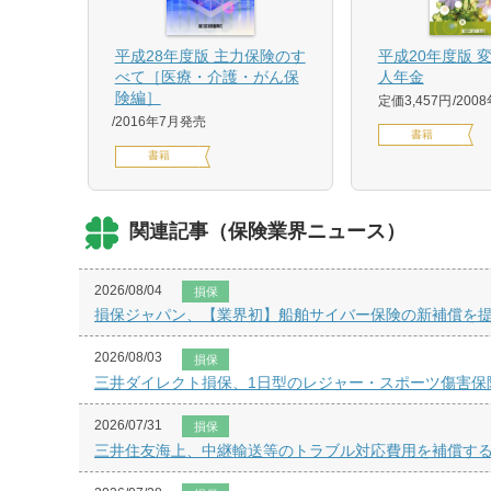
平成20年度版 
平成28年度版 主力保険のす
人年金
べて［医療・介護・がん保
険編］
定価3,457円
200
2016年7月発売
書籍
書籍
関連記事（保険業界ニュース）
2026/08/04
損保
損保ジャパン、【業界初】船舶サイバー保険の新補償を
2026/08/03
損保
三井ダイレクト損保、1日型のレジャー・スポーツ傷害保
2026/07/31
損保
三井住友海上、中継輸送等のトラブル対応費用を補償す