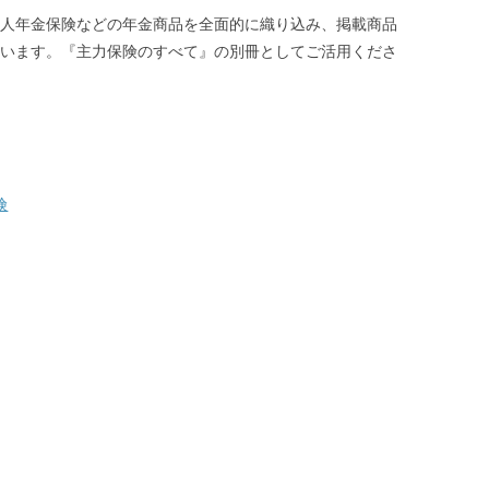
o
e
人年金保険などの年金商品を全面的に織り込み、掲載商品
o
r
k
います。『主力保険のすべて』の別冊としてご活用くださ
険