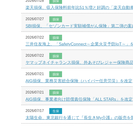
2026/07/28
損保
楽天損保、収入保険料前年比51％増と好調の「楽天自動
2026/07/27
損保
SBI損保、「セゾンカード実額補償がん保険」第二弾の案
2026/07/22
損保
三井住友海上、「SafetyConnect～企業火災予防IoT～
2026/07/22
損保
ヤマップネイチャランス損保、外あそびレジャー保険商
2026/07/21
損保
AIG損保、業務災害総合保険（ハイパー任意労災）を改定
2026/07/21
損保
AIG損保、事業者向け賠償責任保険「ALL STARs」を改定
2026/07/17
生保
太陽生命、東北銀行を通じて『長生きMy介護』の販売を