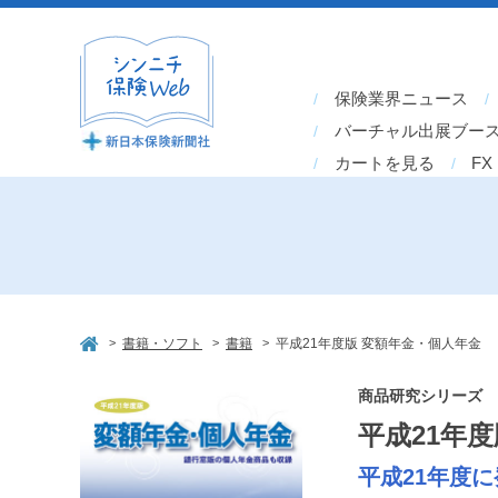
保険業界ニュース
バーチャル出展ブー
カートを見る
FX
>
>
>
書籍・ソフト
書籍
平成21年度版 変額年金・個人年金
商品研究シリーズ
平成21年
平成21年度