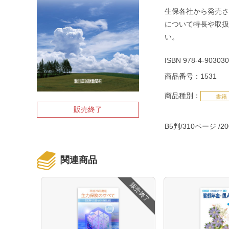
生保各社から発売さ
について特長や取扱
い。
ISBN 978-4-903030
商品番号：1531
商品種別：
書籍
販売終了
B5判/310ページ
2
関連商品
販売終了