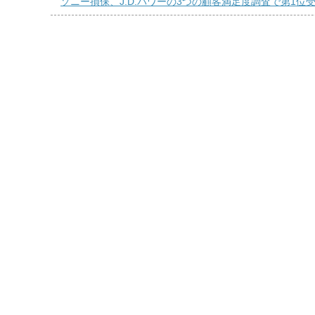
ソニー損保、J.D.パワーの3つの顧客満足度調査で第1位