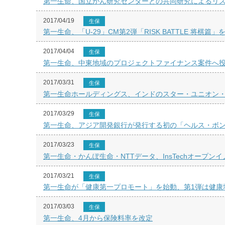
第一生命、国立がん研究センターとの共同研究によるリ
2017/04/19
生保
第一生命、「U-29」CM第2弾「RISK BATTLE 将棋篇」
2017/04/04
生保
第一生命、中東地域のプロジェクトファイナンス案件へ
2017/03/31
生保
第一生命ホールディングス、インドのスター・ユニオン
2017/03/29
生保
第一生命、アジア開発銀行が発行する初の「ヘルス・ボ
2017/03/23
生保
第一生命・かんぽ生命・NTTデータ、InsTechオープ
2017/03/21
生保
第一生命が「健康第一プロモート」を始動、第1弾は健康
2017/03/03
生保
第一生命、4月から保険料率を改定