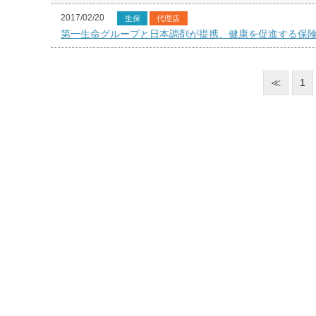
2017/02/20
生保
代理店
第一生命グループと日本調剤が提携、健康を促進する保
≪
1