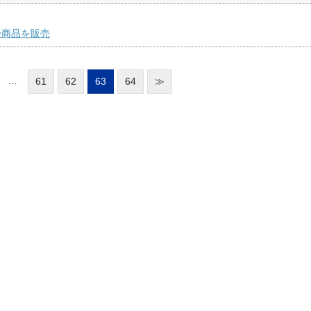
険商品を販売
…
61
62
63
64
≫