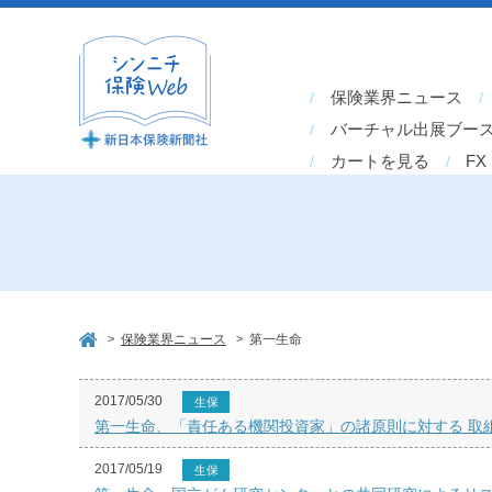
保険業界ニュース
バーチャル出展ブー
カートを見る
FX
>
>
保険業界ニュース
第一生命
2017/05/30
生保
第一生命、「責任ある機関投資家」の諸原則に対する 取
2017/05/19
生保