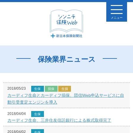
メニュー
保険業界ニュース
2018/05/23
生保
損保
生損
カーディフ生命とカーディフ損保、団信Web申込サービスに自
動引受査定エンジンを導入
2018/04/04
生保
カーディフ生命、三井住友信託銀行による株式取得完了
2018/04/02
生保